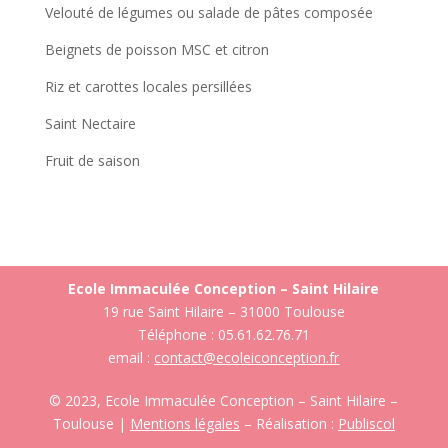
Velouté de légumes ou salade de pâtes composée
Beignets de poisson MSC et citron
Riz et carottes locales persillées
Saint Nectaire
Fruit de saison
Ecole Immaculée Conception – Saint Hilaire
19 rue Saint Hilaire – 31000 Toulouse
Téléphone : 05.61.62.76.71
email :
contact@ecoleiconception.fr
© 2023, Ecole Immaculée Conception – Saint Hilaire –
Toulouse |
Mentions légales
– Réalisation :
Publiscol