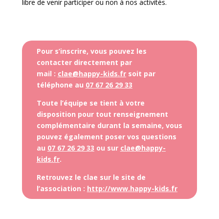
libre de venir participer ou non à nos activités.
Pour s’inscrire, vous pouvez les
contacter directement par
mail :
clae@happy-kids.fr
soit par
téléphone au
07 67 26 29 33
Toute l’équipe se tient à votre
disposition pour tout renseignement
complémentaire durant la semaine, vous
pouvez également poser vos questions
au
07 67 26 29 33
ou sur
clae@happy-
kids.fr
.
Retrouvez le clae sur le site de
l’association :
http://www.happy-kids.fr