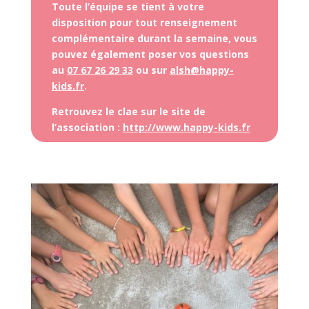
Toute l’équipe se tient à votre
disposition pour tout renseignement
complémentaire durant la semaine, vous
pouvez également poser vos questions
au
07 67 26 29 33
ou sur
alsh@happy-
kids.fr
.
Retrouvez le clae sur le site de
l’association :
http://www.happy-kids.fr