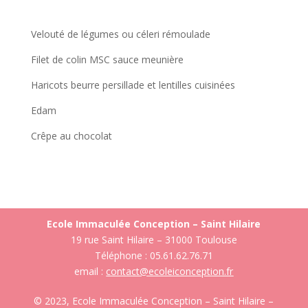
Velouté de légumes ou céleri rémoulade
Filet de colin MSC sauce meunière
Haricots beurre persillade et lentilles cuisinées
Edam
Crêpe au chocolat
Ecole Immaculée Conception – Saint Hilaire
19 rue Saint Hilaire – 31000 Toulouse
Téléphone : 05.61.62.76.71
email :
contact@ecoleiconception.fr
© 2023, Ecole Immaculée Conception – Saint Hilaire –