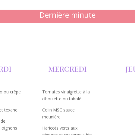
Dernière minute
RDI
MERCREDI
JE
io ou crêpe
Tomates vinaigrette à la
ciboulette ou tabolé
et texane
Colin MSC sauce
meunière
nde :
 oignons
Haricots verts aux
oignons et macaronis bio