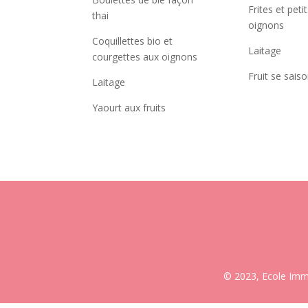
Frites et peti
thai
oignons
Coquillettes bio et
Laitage
courgettes aux oignons
Fruit se sais
Laitage
Yaourt aux fruits
© 2023, Ecole Imma