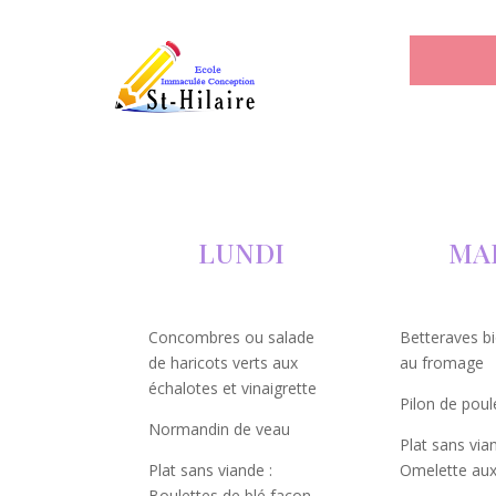
LUNDI
MA
Concombres ou salade
Betteraves b
de haricots verts aux
au fromage
échalotes et vinaigrette
Pilon de poul
Normandin de veau
Plat sans via
Plat sans viande :
Omelette aux
Boulettes de blé façon