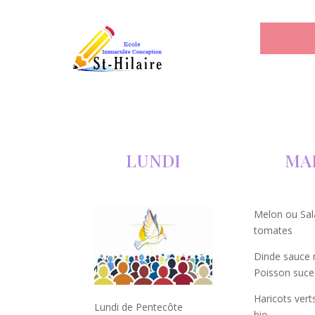
LUNDI
MA
Melon ou Sal
tomates
Dinde sauce
Poisson suce
Haricots ver
Lundi de Pentecôte
bio