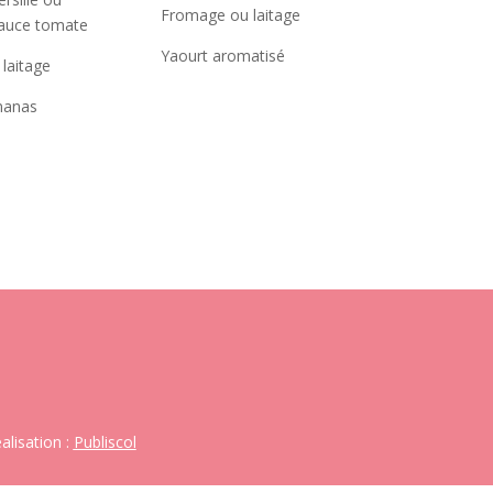
Fromage ou laitage
sauce tomate
Yaourt aromatisé
laitage
ananas
alisation :
Publiscol