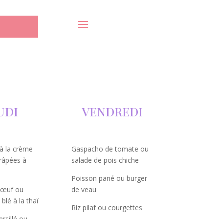
UDI
VENDREDI
à la crème
Gaspacho de tomate ou
râpées à
salade de pois chiche
Poisson pané ou burger
 bœuf ou
de veau
blé à la thaï
Riz pilaf ou courgettes
rsillé ou