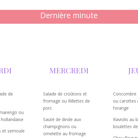
Dernière minute
RDI
MERCREDI
JE
ade de
Salade de croûtons et
Concombre 
fromage ou Rillettes de
ou carottes 
porc
l’orange
 marengo ou
 hollandaise
Sauté de dinde aux
Raviolis au
champignons ou
boulettes de 
ts et semoule
omelette au fromage
Chou fleur pe