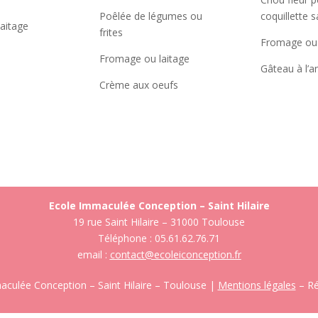
Poêlée de légumes ou
coquillette 
aitage
frites
Fromage ou 
Fromage ou laitage
Gâteau à l’
Crème aux oeufs
Ecole Immaculée Conception – Saint Hilaire
19 rue Saint Hilaire – 31000 Toulouse
Téléphone : 05.61.62.76.71
email :
contact@ecoleiconception.fr
culée Conception – Saint Hilaire – Toulouse |
Mentions légales
– Ré