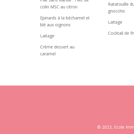
Ratatouille d
colin MSC au citron
gnocchis
Epinards à la béchamel et
Laitage
blé aux oignons
Cocktail de fr
Laitage
Crème dessert au
caramel
© 2023, Ecole Imma