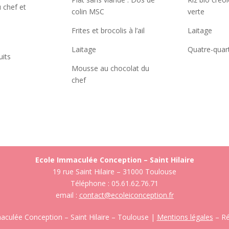
u chef et
colin MSC
verte
Frites et brocolis à l’ail
Laitage
Laitage
Quatre-quar
uits
Mousse au chocolat du
chef
Ecole Immaculée Conception – Saint Hilaire
19 rue Saint Hilaire – 31000 Toulouse
Téléphone : 05.61.62.76.71
email :
contact@ecoleiconception.fr
culée Conception – Saint Hilaire – Toulouse |
Mentions légales
– Ré