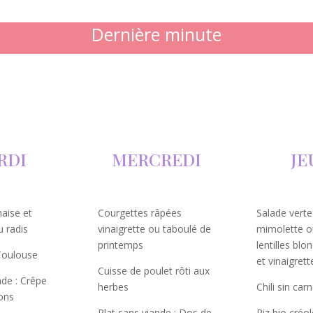
Dernière minute
RDI
MERCREDI
JE
aise et
Courgettes râpées
Salade verte
u radis
vinaigrette ou taboulé de
mimolette o
printemps
lentilles blo
Toulouse
et vinaigrett
Cuisse de poulet rôti aux
nde : Crêpe
herbes
Chili sin car
ons
Plat sans viande : Dos de
Riz bio créo