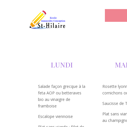
LUNDI
MA
Salade façon grecque à la
Rosette lyonn
feta AOP ou betteraves
cornichons o
bio au vinaigre de
Saucisse de 
framboise
Plat sans via
Escalope viennoise
au champign
Plat sans viande : Filet de