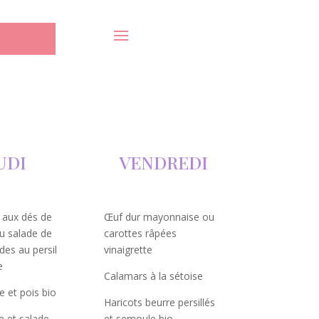
UDI
VENDREDI
 aux dés de
Œuf dur mayonnaise ou
u salade de
carottes râpées
ndes au persil
vinaigrette
e
Calamars à la sétoise
ne et pois bio
Haricots beurre persillés
le et salade
et semoule bio