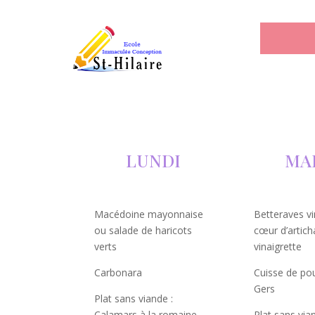
LUNDI
MA
Macédoine mayonnaise
Betteraves vi
ou salade de haricots
cœur d’artich
verts
vinaigrette
Carbonara
Cuisse de pou
Gers
Plat sans viande :
Calamars à la romaine
Plat sans vian