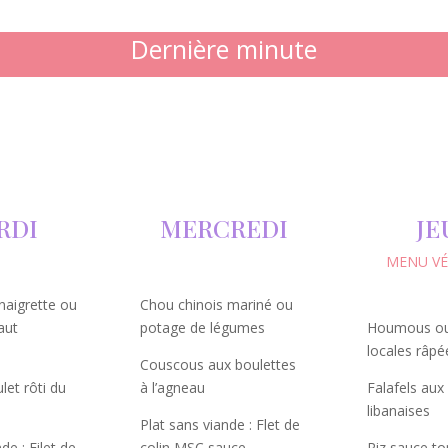
Dernière minute
RDI
MERCREDI
JE
MENU VÉ
naigrette ou
Chou chinois mariné ou
aut
potage de légumes
Houmous ou
locales râpé
Couscous aux boulettes
let rôti du
à l’agneau
Falafels aux
libanaises
Plat sans viande : Flet de
de : Filet de
colin MSC sauce
Riz sauce t