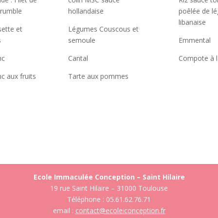
crumble
hollandaise
poêlée de l
libanaise
ette et
Légumes Couscous et
s
semoule
Emmental
nc
Cantal
Compote à l
c aux fruits
Tarte aux pommes
Ecole Immaculée Conception – Saint Hilaire
19 rue Saint Hilaire – 31000 Toulouse
Téléphone : 05.61.62.76.71
email :
contact@ecoleiconception.fr