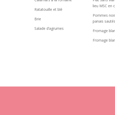
lieu MSC en 
Ratatouille et blé
Pommes nois
Brie
panais sauté
Salade d’agrumes
Fromage bla
Fromage blan