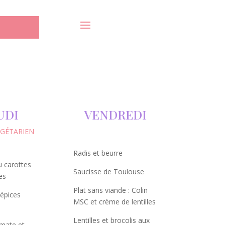
UDI
VENDREDI
GÉTARIEN
Radis et beurre
 carottes
Saucisse de Toulouse
es
Plat sans viande : Colin
 épices
MSC et crème de lentilles
Lentilles et brocolis aux
omate et