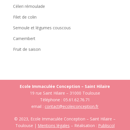
Céleri rémoulade
Filet de colin
Semoule et légumes couscous
Camembert
Fruit de saison
Ecole Immaculée Conception – Saint Hilaire
19 rue Saint Hilaire – 31000 Toulouse
Téléphone : 05.61.62.76.71
email :
contact@ecoleiconception.fr
© 2023, Ecole Immaculée Conception – Saint Hilaire –
Toulouse |
Mentions légales
– Réalisation :
Publiscol