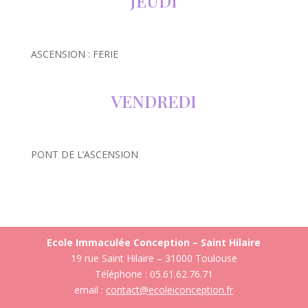
JEUDI
ASCENSION : FERIE
VENDREDI
PONT DE L’ASCENSION
Ecole Immaculée Conception – Saint Hilaire
19 rue Saint Hilaire – 31000 Toulouse
Téléphone : 05.61.62.76.71
email :
contact@ecoleiconception.fr