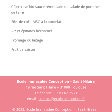
Céleri rave bio sauce rémoulade ou salade de pommes
de terre
Filet de colin MSC à la bordelaise
Riz et épinards béchamel
Fromage ou laitage
Fruit de saison
Ecole Immaculée Conception – Saint Hilaire
19 rue Saint Hilaire – 31000 Toulouse
Téléphone : 05.61.62.76.71
email :
contact@ecoleiconception.fr
© 2023, Ecole Immaculée Conception – Saint Hilaire –